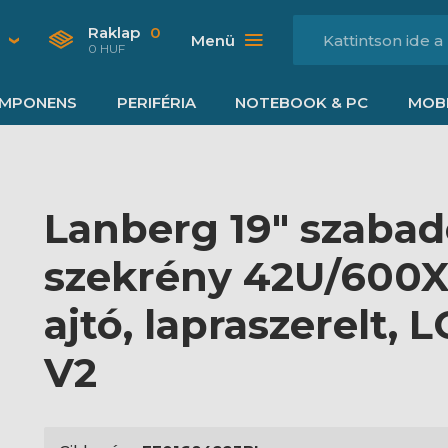
Raklap
0
Menü
0 HUF
MPONENS
PERIFÉRIA
NOTEBOOK & PC
MOBI
Lanberg 19" szabad
szekrény 42U/600X
ajtó, lapraszerelt, L
V2