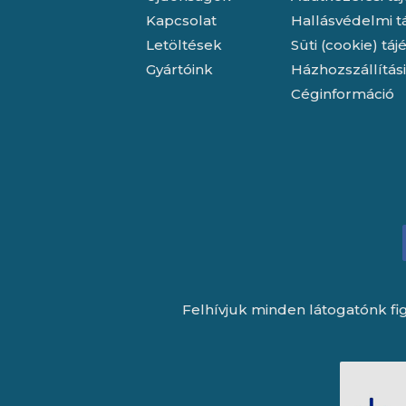
Kapcsolat
Hallásvédelmi t
Letöltések
Süti (cookie) tá
Gyártóink
Házhozszállítás
Céginformáció
Felhívjuk minden látogatónk fig