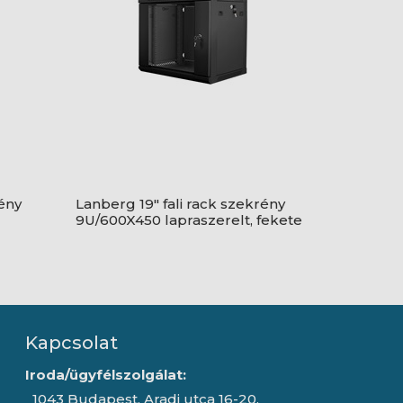
rény
Lanberg 19" fali rack szekrény
9U/600X450 lapraszerelt, fekete
V2
Kapcsolat
Iroda/ügyfélszolgálat:
1043 Budapest, Aradi utca 16-20.