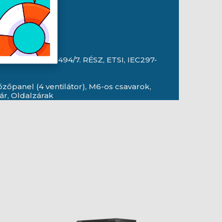
1. RÉSZ, DIN 41494/7. RÉSZ, ETSI, IEC297-
zőpanel (4 ventilátor), M6-os csavarok,
ár, Oldalzárak