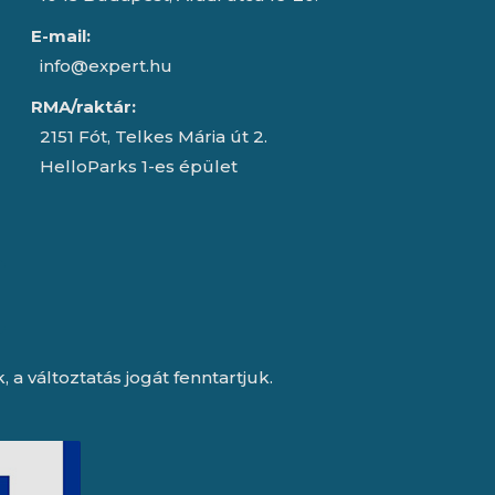
E-mail:
info@expert.hu
RMA/raktár:
2151 Fót, Telkes Mária út 2.
HelloParks 1-es épület
a változtatás jogát fenntartjuk.