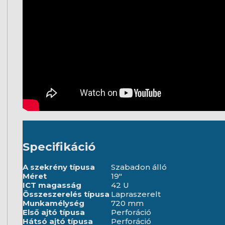
Specifikáció
A szekrény típusa
Szabadon álló
Méret
19"
ICT magasság
42 U
Összeszerelés típusa
Lapraszerelt
Munkamélység
720 mm
Első ajtó típusa
Perforáció
Hátsó ajtó típusa
Perforáció