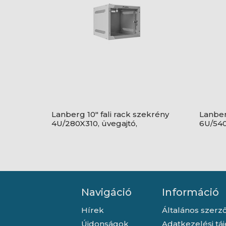
Lanberg 10" fali rack szekrény
Lanber
4U/280X310, üvegajtó,
6U/540
lapraszerelt, szürke
üvegaj
Navigáció
Információ
Hírek
Általános szerző
Újdonságok
Adatkezelési tá