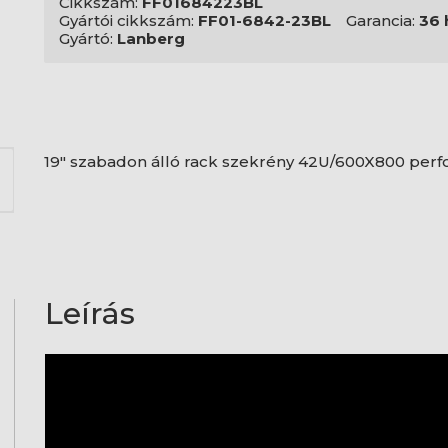
Cikkszám:
FF01684223BL
Gyártói cikkszám:
FF01-6842-23BL
Garancia:
36 
Gyártó:
Lanberg
19" szabadon álló rack szekrény 42U/600X800 perforál
Leírás