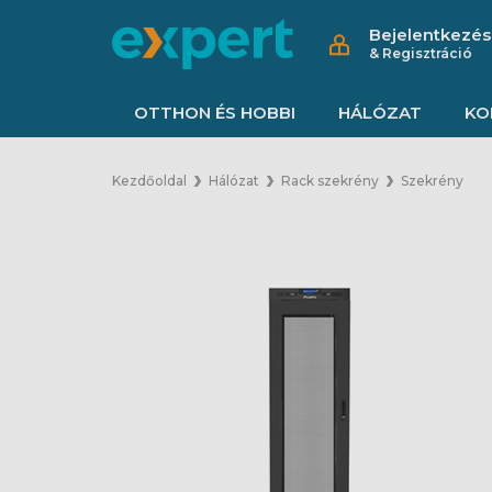
Bejelentkezés
& Regisztráció
OTTHON ÉS HOBBI
HÁLÓZAT
KO
Kezdőoldal
Hálózat
Rack szekrény
Szekrény