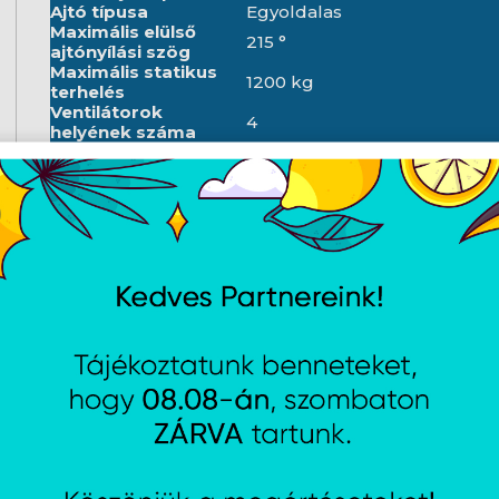
Ajtó típusa
Egyoldalas
Maximális elülső
215 °
ajtónyílási szög
Maximális statikus
1200 kg
terhelés
Ventilátorok
4
helyének száma
Függőleges sínek
4
száma
Termosztát
Igen
LCD panel
Igen
Szín
Fekete
RAL szín
RAL9004
Időjárásálló
IP20
minősítés
Első ajtó vastagsága
1.2 mm
Hátsó ajtó
1.2 mm
vastagsága
Felső és alsó panel
1.5 mm
vastagsága
Oldalpanel
1.2 mm
vastagság
Szerelősínek
2 mm
vastagsága
Vázvastagság
1.5 mm