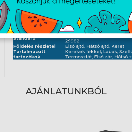
Egyéb elemek
1.5 mm
lemezvastagság
Mélység
800 mm
Szélesség
600 mm
Magasság
2127.5 mm
Súly
93 kg
ANSI/EIA RS-310-D, DIN 41491/
Standard
2:1982
Földelés részletei
Első ajtó, Hátsó ajtó, Keret
Tartalmazott
Kerekek fékkel, Lábak, Szellő
tartozékok
Termosztát, Első zár, Hátsó z
AJÁNLATUNKBÓL