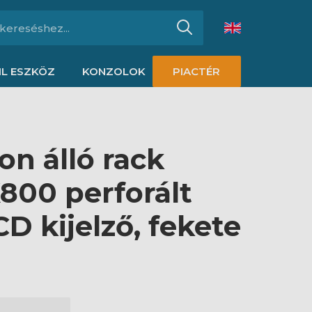
L ESZKÖZ
KONZOLOK
PIACTÉR
on álló rack
800 perforált
CD kijelző, fekete