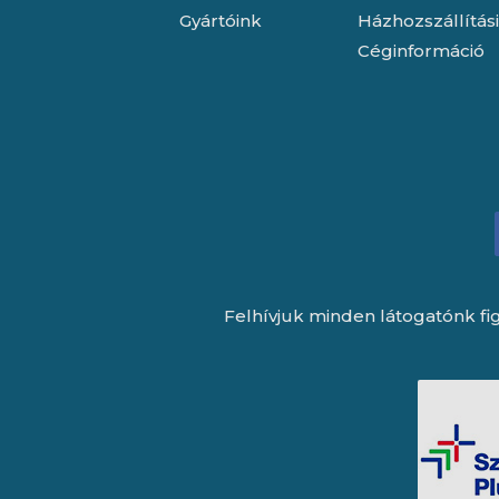
Gyártóink
Házhozszállítás
Céginformáció
Felhívjuk minden látogatónk fig