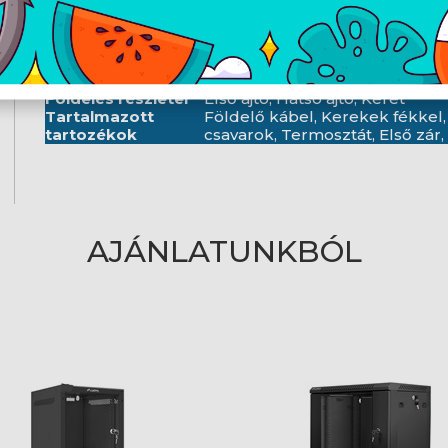
Mélység
800 mm
Szélesség
600 mm
Magasság
1239 mm
Súly
76 kg
Standard
ANSI/EIA RS-310-D, DIN 41491/1.
Földelés részletei
Első ajtó, Hátsó ajtó, Keret
Tartalmazott
Földelő kábel, Kerekek fékkel, 
tartozékok
csavarok, Termosztát, Első zár,
AJÁNLATUNKBÓL