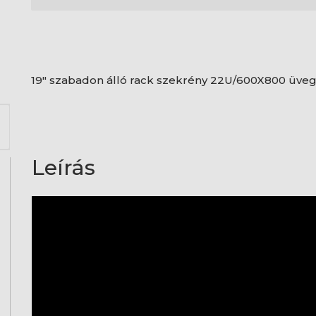
19" szabadon álló rack szekrény 22U/600X800 üvegajt
Leírás