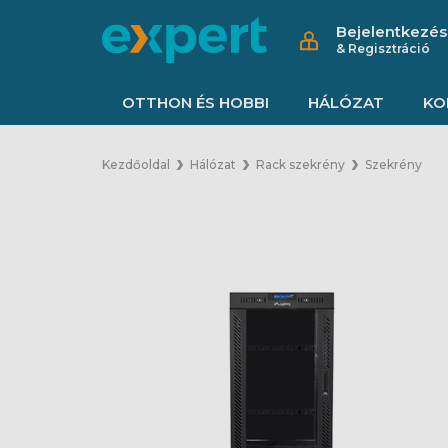
Bejelentkezés
& Regisztráció
OTTHON ÉS HOBBI
HÁLÓZAT
KO
Kezdőoldal
Hálózat
Rack szekrény
Szekrény