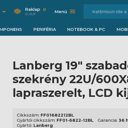
Raklap
0
Menü
0 HUF
MPONENS
PERIFÉRIA
NOTEBOOK & PC
MOBI
Lanberg 19" szabad
szekrény 22U/600X
lapraszerelt, LCD ki
Cikkszám:
FF01682212BL
Gyártói cikkszám:
FF01-6822-12BL
Garancia:
36 
Gyártó:
Lanberg