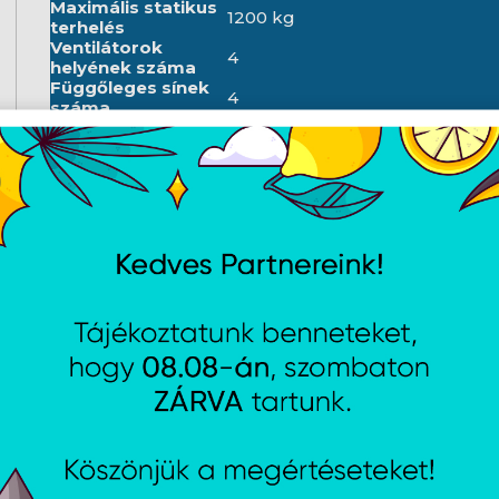
Maximális statikus
1200 kg
terhelés
Ventilátorok
4
helyének száma
Függőleges sínek
4
száma
Termosztát
Igen
LCD panel
Igen
Szín
Fekete
RAL szín
RAL9004
Időjárásálló
IP20
minősítés
Első ajtó
5 mm
vastagsága
Hátsó ajtó
1 mm
vastagsága
Felső és alsó panel
1.5 mm
vastagsága
Oldalpanel
1.2 mm
vastagság
Szerelősínek
2 mm
vastagsága
Vázvastagság
1.5 mm
Egyéb elemek
1.2 mm
lemezvastagság