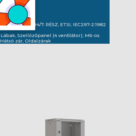
 RÉSZ, DIN 41494/7. RÉSZ, ETSI, IEC297-2:1982
Lábak, Szellőzőpanel (4 ventilátor), M6-os
 Hátsó zár, Oldalzárak