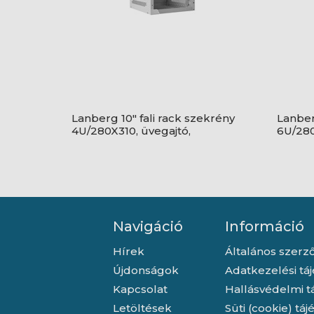
Lanberg 10" fali rack szekrény
Lanber
4U/280X310, üvegajtó,
6U/280
lapraszerelt, szürke
lapras
Navigáció
Információ
Hírek
Általános szerző
Újdonságok
Adatkezelési tá
Kapcsolat
Hallásvédelmi t
Letöltések
Süti (cookie) tá