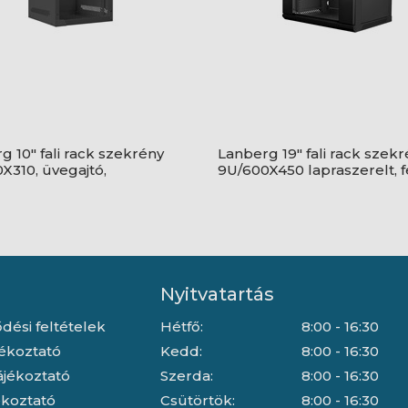
g 10" fali rack szekrény
Lanberg 19" fali rack szek
X310, üvegajtó,
9U/600X450 lapraszerelt, 
zerelt, fekete
V2
Nyitvatartás
dési feltételek
Hétfő:
8:00 - 16:30
jékoztató
Kedd:
8:00 - 16:30
ájékoztató
Szerda:
8:00 - 16:30
jékoztató
Csütörtök:
8:00 - 16:30