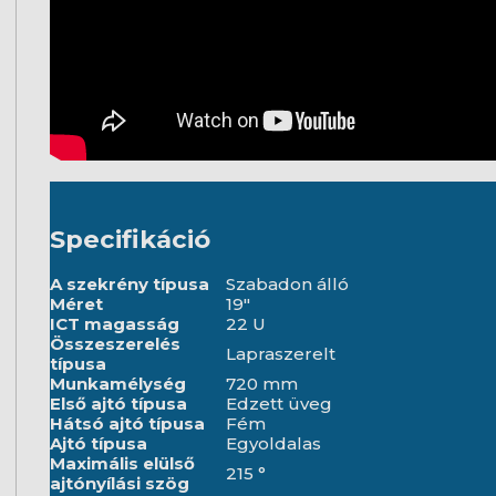
Specifikáció
A szekrény típusa
Szabadon álló
Méret
19"
ICT magasság
22 U
Összeszerelés
Lapraszerelt
típusa
Munkamélység
720 mm
Első ajtó típusa
Edzett üveg
Hátsó ajtó típusa
Fém
Ajtó típusa
Egyoldalas
Maximális elülső
215 °
ajtónyílási szög