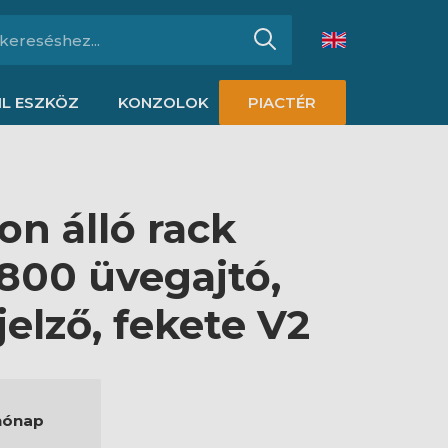
L ESZKÖZ
KONZOLOK
PIACTÉR
on álló rack
800 üvegajtó,
jelző, fekete V2
hónap