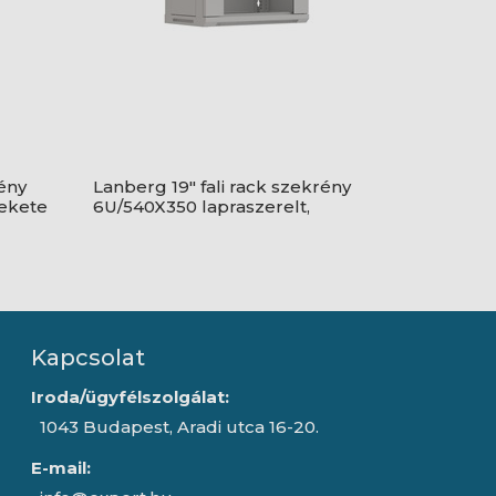
rény
Lanberg 19" fali rack szekrény
fekete
6U/540X350 lapraszerelt,
üvegajtó, szürke
Kapcsolat
Iroda/ügyfélszolgálat:
1043 Budapest, Aradi utca 16-20.
E-mail: