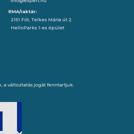
info@expert.hu
RMA/raktár:
2151 Fót, Telkes Mária út 2.
HelloParks 1-es épület
a változtatás jogát fenntartjuk.