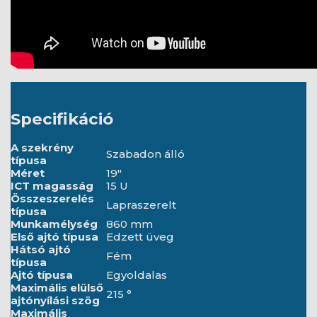
Specifikáció
A szekrény
Szabadon álló
típusa
Méret
19"
ICT magasság
15 U
Összeszerelés
Lapraszerelt
típusa
Munkamélység
860 mm
Első ajtó típusa
Edzett üveg
Hátsó ajtó
Fém
típusa
Ajtó típusa
Egyoldalas
Maximális elülső
215 °
ajtónyílási szög
Maximális