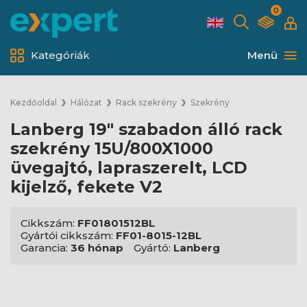
0
Kategóriák
Menü
Kezdőoldal
Hálózat
Rack szekrény
Szekrény
Lanberg 19" szabadon álló rack
szekrény 15U/800X1000
üvegajtó, lapraszerelt, LCD
kijelző, fekete V2
Cikkszám:
FF01801512BL
Gyártói cikkszám:
FF01-8015-12BL
Garancia:
36 hónap
Gyártó:
Lanberg