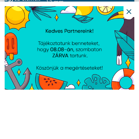
1.2 mm
lemezvastagság
Mélység
1000 mm
Szélesség
800 mm
Magasság
928 mm
Súly
78.5 kg
ANSI/EIA RS-310-D, DIN 41491/1.
Standard
RÉSZ, DIN 41494/7. RÉSZ, ETSI,
IEC297-2:1982
Földelés
Első ajtó, Hátsó ajtó, Keret
részletei
Kerekek fékkel, Lábak,
Szellőzőpanel (4 ventilátor),
Tartalmazott
Függőleges kábelkezelő panel x2,
tartozékok
M6-os csavarok, Termosztát, Első
zár, Hátsó zár, Oldalzárak
AJÁNLATUNKBÓL