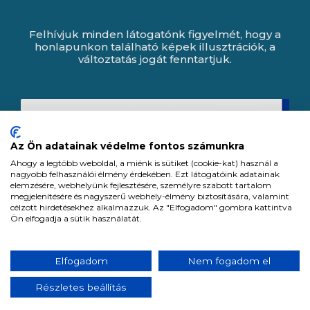
Felhívjuk minden látogatónk figyelmét, hogy a
honlapunkon található képek illusztrációk, a
változtatás jogát fenntartjuk.
Az Ön adatainak védelme fontos számunkra
Ahogy a legtöbb weboldal, a miénk is sütiket (cookie-kat) használ a
nagyobb felhasználói élmény érdekében. Ezt látogatóink adatainak
elemzésére, webhelyünk fejlesztésére, személyre szabott tartalom
megjelenítésére és nagyszerű webhely-élmény biztosítására, valamint
célzott hirdetésekhez alkalmazzuk. Az "Elfogadom" gombra kattintva
Ön elfogadja a sütik használatát.
Expert Zrt. © 1991 -
2026
.
Elfogadom
Nem fogadom el
Minden jog fenntartva. All rights reserved.
Részletes beállítás
Tervezte és készítette:
Vision-Software, az Octopus 8 ERP forgalmazója.