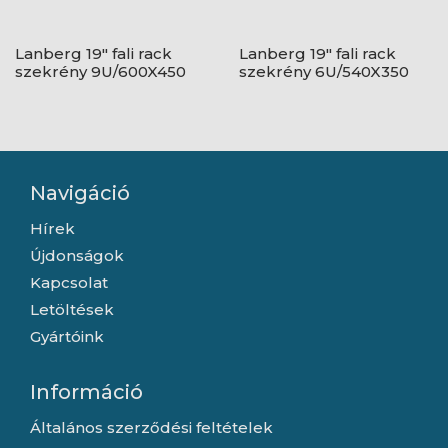
Lanberg 19" fali rack
Lanberg 19" fali rack
szekrény 9U/600X450
szekrény 6U/540X350
lapraszerelt, fekete V2
lapraszerelt, üvegajtó,
szürke
Navigáció
Hírek
Újdonságok
Kapcsolat
Letöltések
Gyártóink
Információ
Általános szerződési feltételek