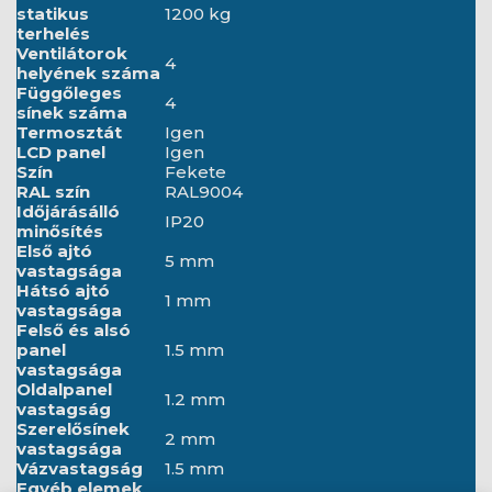
statikus
1200 kg
terhelés
Ventilátorok
4
helyének száma
Függőleges
4
sínek száma
Termosztát
Igen
LCD panel
Igen
Szín
Fekete
RAL szín
RAL9004
Időjárásálló
IP20
minősítés
Első ajtó
5 mm
vastagsága
Hátsó ajtó
1 mm
vastagsága
Felső és alsó
panel
1.5 mm
vastagsága
Oldalpanel
1.2 mm
vastagság
Szerelősínek
2 mm
vastagsága
Vázvastagság
1.5 mm
Egyéb elemek