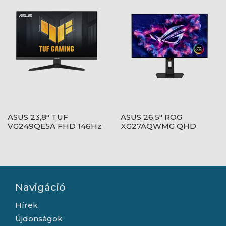
ASUS 23,8" TUF
ASUS 26,5" ROG
VG249QE5A FHD 146Hz
XG27AQWMG QHD
IPS fekete monitor
280Hz WOLED fekete
monitor
Navigáció
Hírek
Újdonságok