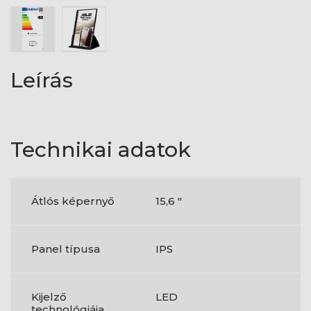
Leírás
Technikai adatok
Átlós képernyő
15,6 "
Panel típusa
IPS
Kijelző
LED
technológiája