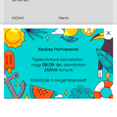
HDMI
Nem
Termék színe
Fekete
Magasságigazítás
Nem
NVIDIA G-SYNC
Nem
AMD FreeSync
Nem
Villogásmentes
Igen
technológia