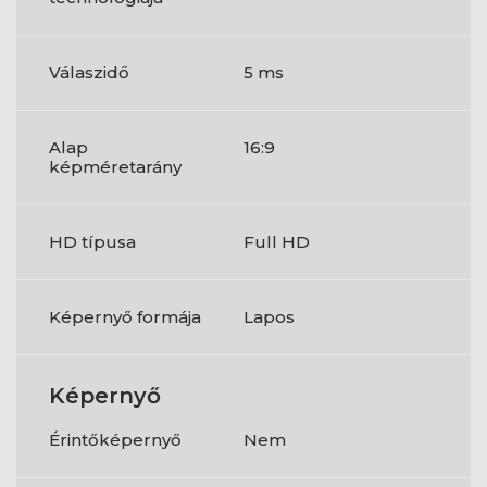
Válaszidő
5 ms
Alap
16:9
képméretarány
HD típusa
Full HD
Képernyő formája
Lapos
Képernyő
Érintőképernyő
Nem