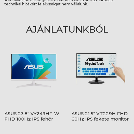
technikai hibákért felelősséget nem vállalunk.
AJÁNLATUNKBÓL
ASUS 23,8" VY249HF-W
ASUS 21,5" VT229H FHD
FHD 100Hz IPS fehér
60Hz IPS fekete monitor
monitor