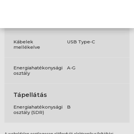
Low Blue Light
Igen
technológia
Kábelek
USB Type-C
mellékelve
Energiahatékonysági
A-G
osztály
Tápellátás
Energiahatékonysági
B
osztály (SDR)
A weboldalon esetlegesen előforduló elektronikus feltöltési,