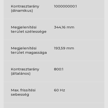
Kontrasztarány
100000000:1
(dinamikus)
Megjelenítési
344,16 mm
terület szélessége
Megjelenítési
193,59 mm
terület magassága
Kontrasztarány
800:1
(általános)
Max. frissítési
60 Hz
sebesség