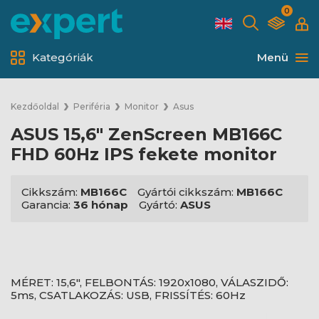
0
Kategóriák
Menü
Kezdőoldal
Periféria
Monitor
Asus
ASUS 15,6" ZenScreen MB166C
FHD 60Hz IPS fekete monitor
Cikkszám:
MB166C
Gyártói cikkszám:
MB166C
Garancia:
36 hónap
Gyártó:
ASUS
MÉRET: 15,6", FELBONTÁS: 1920x1080, VÁLASZIDŐ:
5ms, CSATLAKOZÁS: USB, FRISSÍTÉS: 60Hz