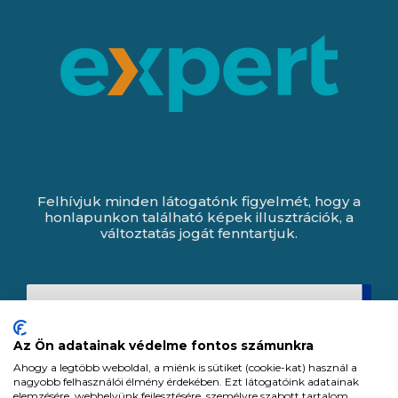
Felhívjuk minden látogatónk figyelmét, hogy a
honlapunkon található képek illusztrációk, a
változtatás jogát fenntartjuk.
Az Ön adatainak védelme fontos számunkra
Ahogy a legtöbb weboldal, a miénk is sütiket (cookie-kat) használ a
nagyobb felhasználói élmény érdekében. Ezt látogatóink adatainak
elemzésére, webhelyünk fejlesztésére, személyre szabott tartalom