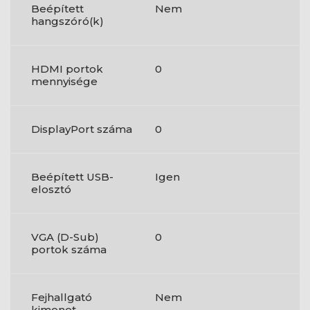
Beépített
Nem
hangszóró(k)
HDMI portok
0
mennyisége
DisplayPort száma
0
Beépített USB-
Igen
elosztó
VGA (D-Sub)
0
portok száma
Fejhallgató
Nem
kimenet