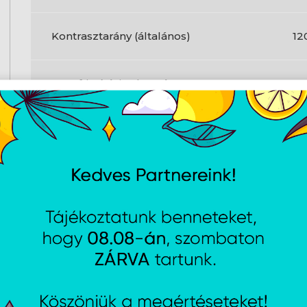
Kontrasztarány (általános)
12
Max. frissítési sebesség
14
Fejhallgató kimenetek
1
Beépített USB-elosztó
N
Fejhallgató kimenet
Ig
HDMI
Ig