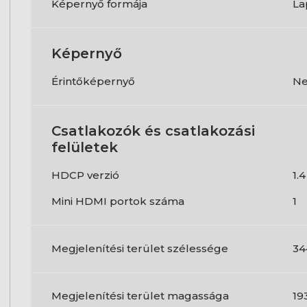
Képernyő formája
La
Képernyő
Érintőképernyő
N
Csatlakozók és csatlakozási
felületek
HDCP verzió
1.4
Mini HDMI portok száma
1
Megjelenítési terület szélessége
34
Megjelenítési terület magassága
19