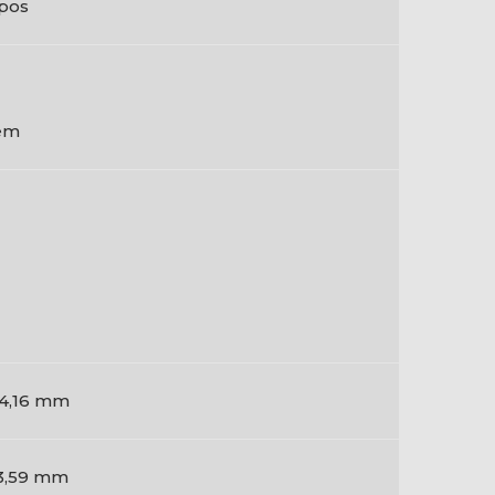
pos
em
4,16 mm
3,59 mm