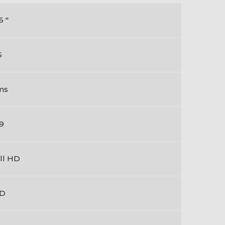
6 "
S
ms
:9
ll HD
ED