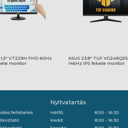
21,5" VT229H FHD 60Hz
ASUS 23,8" TUF VG249QE
kete monitor
146Hz IPS fekete monitor
Nyitvatartás
dési feltételek
Hétfő:
8:00 - 16:30
jékoztató
Kedd:
8:00 - 16:30
ájékoztató
Szerda:
8:00 - 16:30