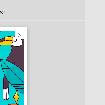
00:1
4 Hz
em
en
en