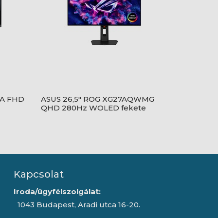
5A FHD
ASUS 26,5" ROG XG27AQWMG
QHD 280Hz WOLED fekete
monitor
Kapcsolat
Iroda/ügyfélszolgálat:
1043 Budapest, Aradi utca 16-20.