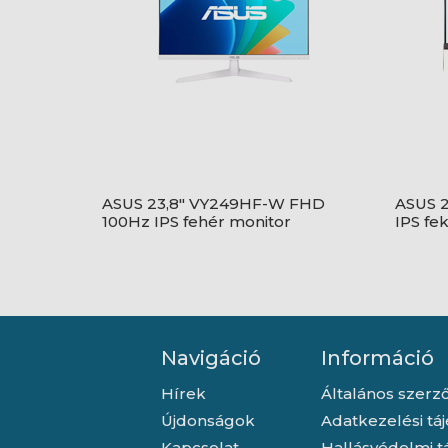
ASUS 23,8" VY249HF-W FHD
ASUS 
100Hz IPS fehér monitor
IPS fe
Navigáció
Információ
Hírek
Általános szerző
Újdonságok
Adatkezelési tá
Kapcsolat
Hallásvédelmi t