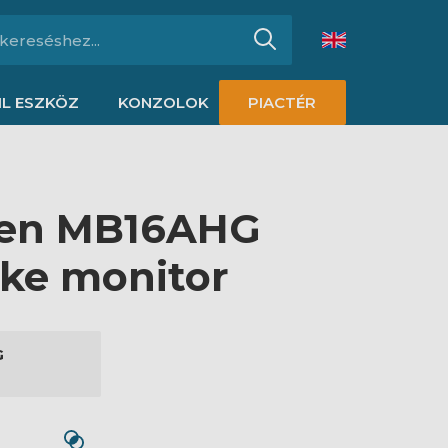
L ESZKÖZ
KONZOLOK
PIACTÉR
een MB16AHG
rke monitor
G