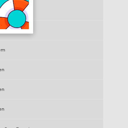
kete
em
en
en
en