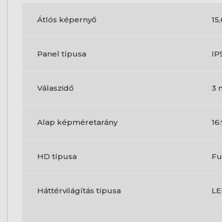
Átlós képernyő
15,
Panel típusa
IP
Válaszidő
3 
Alap képméretarány
16
HD típusa
Fu
Háttérvilágítás típusa
L