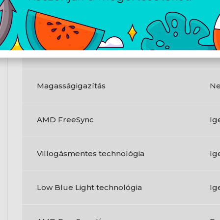
C típusú USB letöltési (downstream)
2
csatlakozók száma
Termék színe
Fe
Magasságigazítás
N
AMD FreeSync
Ig
Villogásmentes technológia
Ig
Low Blue Light technológia
Ig