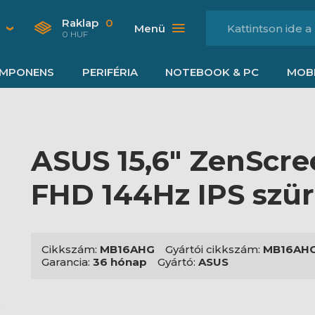
Raklap
0
Menü
0 HUF
MPONENS
PERIFÉRIA
NOTEBOOK & PC
MOBI
ASUS 15,6" ZenScr
FHD 144Hz IPS szü
Cikkszám:
MB16AHG
Gyártói cikkszám:
MB16AH
Garancia:
36 hónap
Gyártó:
ASUS