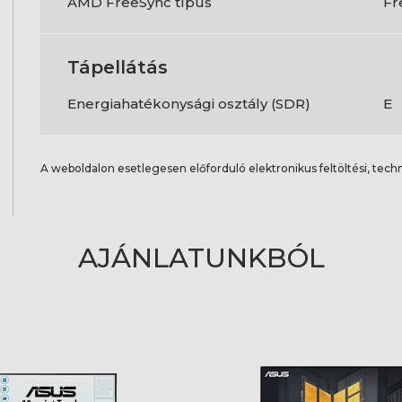
AMD FreeSync típus
Fr
Tápellátás
Energiahatékonysági osztály (SDR)
E
A weboldalon esetlegesen előforduló elektronikus feltöltési, techn
AJÁNLATUNKBÓL