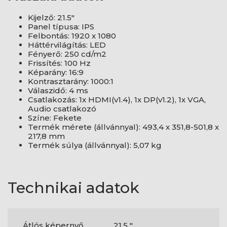
Kijelző: 21.5"
Panel típusa: IPS
Felbontás: 1920 x 1080
Háttérvilágítás: LED
Fényerő: 250 cd/m2
Frissítés: 100 Hz
Képarány: 16:9
Kontrasztarány: 1000:1
Válaszidő: 4 ms
Csatlakozás: 1x HDMI(v1.4), 1x DP(v1.2), 1x VGA,
Audio csatlakozó
Színe: Fekete
Termék mérete (állvánnyal): 493,4 x 351,8-501,8 x
217,8 mm
Termék súlya (állvánnyal): 5,07 kg
Technikai adatok
Átlós képernyő
21,5 "