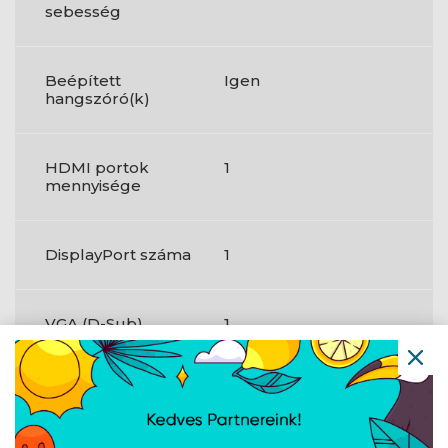
sebesség
Beépített
Igen
hangszóró(k)
HDMI portok
1
mennyisége
DisplayPort száma
1
VGA (D-Sub)
1
portok száma
Fejhallgató
Igen
kimenet