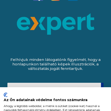
Felhívjuk minden látogatónk figyelmét, hogy a
honlapunkon található képek illusztrációk, a
változtatás jogát fenntartjuk.
Az Ön adatainak védelme fontos számunkra
Ahogy a legtöbb weboldal, a miénk is sütiket (cookie-kat) használ a
nagyobb felhasználói élmény érdekében. Ezt látogatóink adatainak