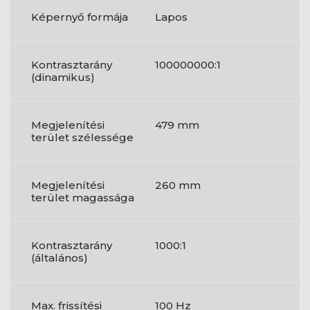
Képernyő formája
Lapos
Kontrasztarány
100000000:1
(dinamikus)
Megjelenítési
479 mm
terület szélessége
Megjelenítési
260 mm
terület magassága
Kontrasztarány
1000:1
(általános)
Max. frissítési
100 Hz