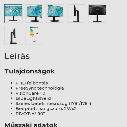
Leírás
Tulajdonságok
FHD felbontás
FreeSync technológia
VisionCare 1.0
BlueLightShield
Széles betekintési szög (178°/178°)
Beépített hangszóró: 2Wx2
PIVOT: +/-90°
Műszaki adatok