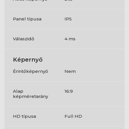
Panel típusa
IPS
Válaszidő
4 ms
Képernyő
Érintőképernyő
Nem
Alap
16:9
képméretarány
HD típusa
Full HD