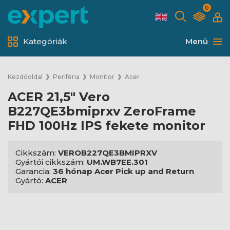
0
Kategóriák
Menü
Kezdőoldal
Periféria
Monitor
Acer
ACER 21,5" Vero
B227QE3bmiprxv ZeroFrame
FHD 100Hz IPS fekete monitor
Cikkszám:
VEROB227QE3BMIPRXV
Gyártói cikkszám:
UM.WB7EE.301
Garancia:
36 hónap Acer Pick up and Return
Gyártó:
ACER