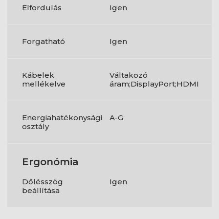
Elfordulás
Igen
Forgatható
Igen
Kábelek
Váltakozó
mellékelve
áram;DisplayPort;HDMI
Energiahatékonysági
A-G
osztály
Ergonómia
Dőlésszög
Igen
beállítása