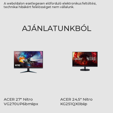
A weboldalon esetlegesen előforduló elektronikus feltöltési,
technikai hibákért felelősséget nem vállalunk.
AJÁNLATUNKBÓL
ACER 27" Nitro
ACER 24,5" Nitro
VG270UP6bmiipx
KG251QX0biip
ZeroFrame QHD 144Hz
ZeroFrame FHD 200Hz
IPS fekete monitor
VA fekete monitor