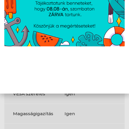
HDMI
Igen
HDMI-verzió
1.4
Termék színe
Fekete
Talp színe
Fekete
VESA szerelés
Igen
Magasságigazítás
Igen