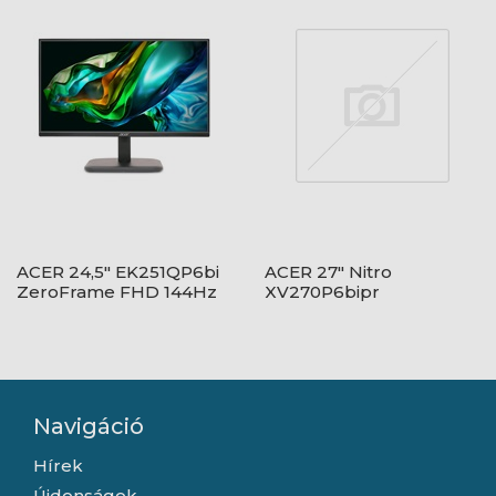
ACER 24,5" EK251QP6bi
ACER 27" Nitro
ZeroFrame FHD 144Hz
XV270P6bipr
IPS fekete monitor
ZeroFrame FHD 144Hz
IPS fekete monitor
Navigáció
Hírek
Újdonságok