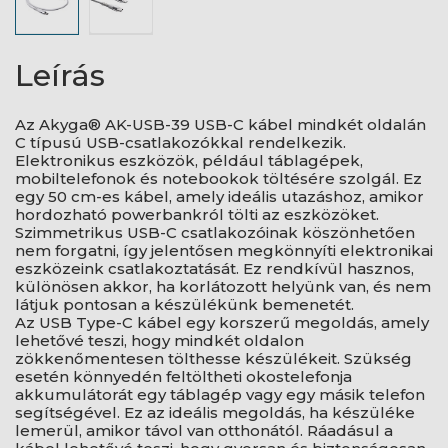
Leírás
Az Akyga® AK-USB-39 USB-C kábel mindkét oldalán
C típusú USB-csatlakozókkal rendelkezik.
Elektronikus eszközök, például táblagépek,
mobiltelefonok és notebookok töltésére szolgál. Ez
egy 50 cm-es kábel, amely ideális utazáshoz, amikor
hordozható powerbankról tölti az eszközöket.
Szimmetrikus USB-C csatlakozóinak köszönhetően
nem forgatni, így jelentősen megkönnyíti elektronikai
eszközeink csatlakoztatását. Ez rendkívül hasznos,
különösen akkor, ha korlátozott helyünk van, és nem
látjuk pontosan a készülékünk bemenetét.
Az USB Type-C kábel egy korszerű megoldás, amely
lehetővé teszi, hogy mindkét oldalon
zökkenőmentesen tölthesse készülékeit. Szükség
esetén könnyedén feltöltheti okostelefonja
akkumulátorát egy táblagép vagy egy másik telefon
segítségével. Ez az ideális megoldás, ha készüléke
lemerül, amikor távol van otthonától. Ráadásul a