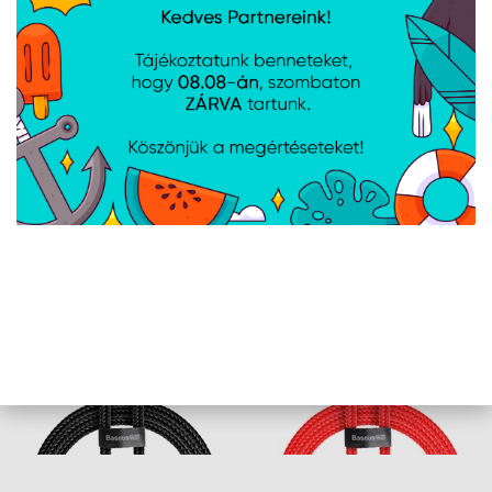
Termék színe
Fehér
A weboldalon esetlegesen előforduló elektronikus feltöltési,
technikai hibákért felelősséget nem vállalunk.
AJÁNLATUNKBÓL