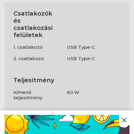
Csatlakozók
és
csatlakozási
felületek
1. csatlakozó
USB Type-C
2. csatlakozó
USB Type-C
Teljesítmény
Kimenő
60 W
teljesítmény
Kialakítás
Kábelhosszúság
0,5 m