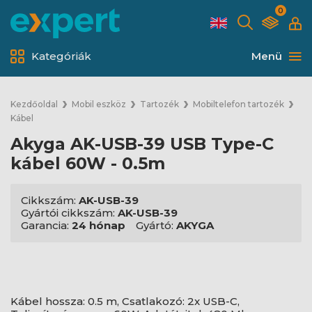
0
Kategóriák
Menü
Kezdőoldal
Mobil eszköz
Tartozék
Mobiltelefon tartozék
Kábel
Akyga AK-USB-39 USB Type-C
kábel 60W - 0.5m
Cikkszám:
AK-USB-39
Gyártói cikkszám:
AK-USB-39
Garancia:
24 hónap
Gyártó:
AKYGA
Kábel hossza: 0.5 m, Csatlakozó: 2x USB-C,