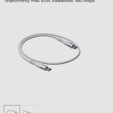
Teljesítmény: max. 60W, Adatátvitel: 480 Mbps