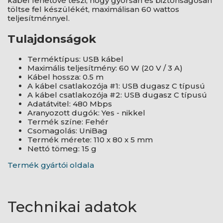
kábel lehetővé teszi, hogy gyorsan és biztonságosan
töltse fel készülékét, maximálisan 60 wattos
teljesítménnyel.
Tulajdonságok
Terméktípus: USB kábel
Maximális teljesítmény: 60 W (20 V / 3 A)
Kábel hossza: 0.5 m
A kábel csatlakozója #1: USB dugasz C típusú
A kábel csatlakozója #2: USB dugasz C típusú
Adatátvitel: 480 Mbps
Aranyozott dugók: Yes - nikkel
Termék színe: Fehér
Csomagolás: UniBag
Termék mérete: 110 x 80 x 5 mm
Nettó tömeg: 15 g
Termék gyártói oldala
Technikai adatok