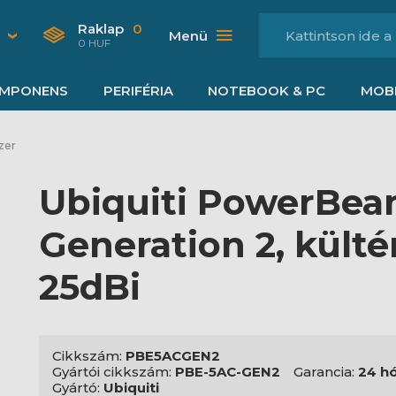
Raklap
0
Menü
0 HUF
MPONENS
PERIFÉRIA
NOTEBOOK & PC
MOBI
zer
Ubiquiti PowerBe
Generation 2, külté
25dBi
Cikkszám:
PBE5ACGEN2
Gyártói cikkszám:
PBE-5AC-GEN2
Garancia:
24 h
Gyártó:
Ubiquiti