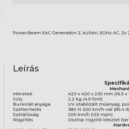
PowerBeam 5AC Generation 2, kültéri, 5GHz AC, 2x 
Leírás
Specifik
Mechani
Méretek
420 x 420 x 230 mm (16.5 x 16
Súly
2.2 kg (4.9 font)
Burkolat anyaga
UV-stabilizált műanyag, p
Szélterhelés
380 N 200 km/h-nál (85.4 l
Szélállóság
200 km/h (125 mph)
Rögzítés
Oszlop rögzítő készlet (ta
Hardv