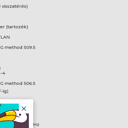
8 visszatérés)
er (tartozék)
 WLAN
 G method 509.5
)
1-4
 G method 506.5
F-ig)
álódó
er
/40/50/60/80 MHz