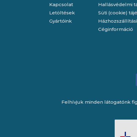
Kapcsolat
Hallásvédelmi t
Letöltések
Süti (cookie) tá
Gyártóink
Házhozszállítás
Céginformáció
Felhívjuk minden látogatónk fig