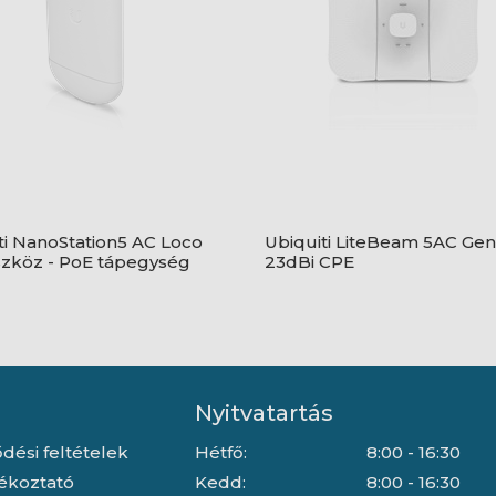
ti NanoStation5 AC Loco
Ubiquiti LiteBeam 5AC Gen
zköz - PoE tápegység
23dBi CPE
Nyitvatartás
dési feltételek
Hétfő:
8:00 - 16:30
jékoztató
Kedd:
8:00 - 16:30