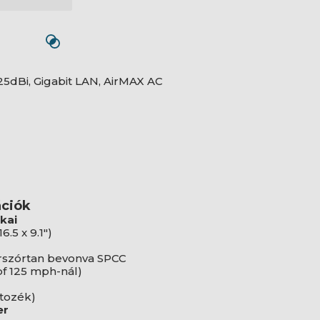
25dBi, Gigabit LAN, AirMAX AC
ációk
kai
.5 x 9.1")
orszórtan bevonva SPCC
bf 125 mph-nál)
rtozék)
er