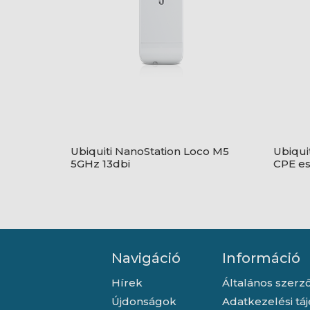
Ubiquiti NanoStation Loco M5
Ubiqui
5GHz 13dbi
CPE es
nélkül
Navigáció
Információ
Hírek
Általános szerző
Újdonságok
Adatkezelési tá