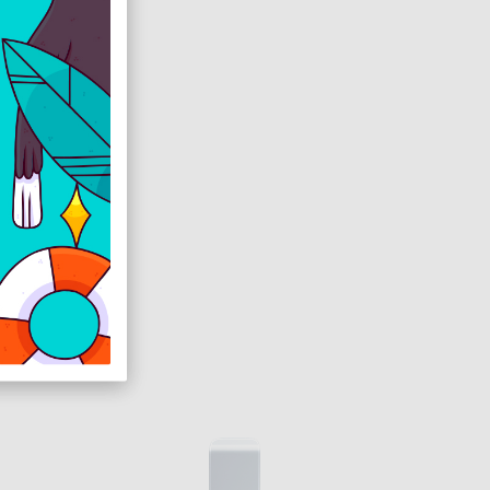
30/40 MHz
encia (MHz)
ádió (MHz)