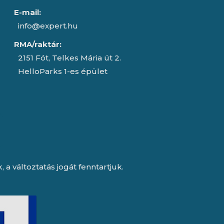
E-mail:
info@expert.hu
RMA/raktár:
2151 Fót, Telkes Mária út 2.
HelloParks 1-es épület
a változtatás jogát fenntartjuk.