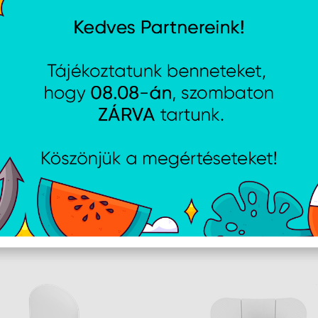
PtMP üzemmód: 10/20/30/
Működési frekv
Világszerte
5150-5875 MHz
USA
U-NII-1
5150-5250 MHz
U-NII-2A
5250-5350 MHz
U-NII-2C
5240-5725 MHz
U-NII-3
5725-5850 MHz
Menedzsment r
Világszerte
2412 - 2472 MHz
US/CA
2412 - 2462 MHz
AJÁNLATUNKBÓL