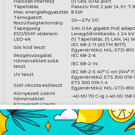
Hálózati interfész
(1) GbE RJ45 port
Tápellátás
Passzív PoE 2 pár (4, 5+; 7, 
Max. energiafogyasztás
8.5W
Támogatott
20—27V DC
feszültségtartomány
Tápegység
24V, 0.5A gigabit PoE adapt
ESD/EMP védelem
Levegő/érintkezés: ± 24 kV
LED-ek
(1) Tápellátás, (1) LAN, (4)
IEC 68-2-11 (ASTM B117)
Sós köd teszt
Egyenértékű: MIL-STD-810
Rezgésvizsgálat
IEC 68-2-6
Hőmérsékleti sokk
IEC 68-2-14
teszt
IEC 68-2-5 40° C-on (104° F
UV teszt
Egyenértékű: ETS 300 019-
ETS 300 019-1-4
Szél okozta esőteszt
Egyenértékű: MIL-STD-810
Környezeti üzemi
-40-től 70 C-ig (-40-től 158 
hőmérséklet
Környezeti üzemi
5-től 95%-ig, nem kondenz
páratartalom
Tanúsítványok
CE, FCC, IC, RoHS
Rendsz
Nyereség
25 dBi
PtP üzemmód: 10/20/30/30
Csatorna méretek