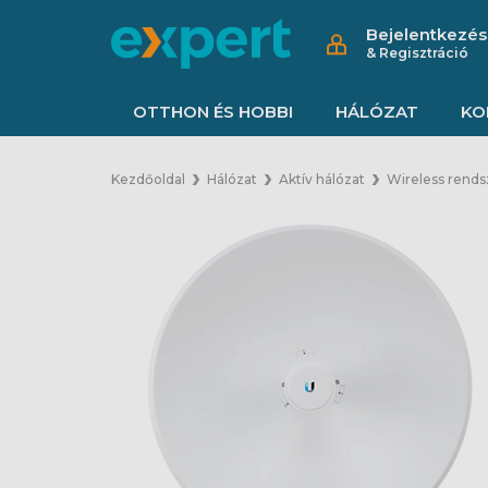
Bejelentkezés
& Regisztráció
OTTHON ÉS HOBBI
HÁLÓZAT
KO
Kezdőoldal
Hálózat
Aktív hálózat
Wireless rends