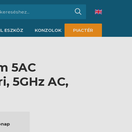
L ESZKÖZ
KONZOLOK
PIACTÉR
am 5AC
ri, 5GHz AC,
ónap