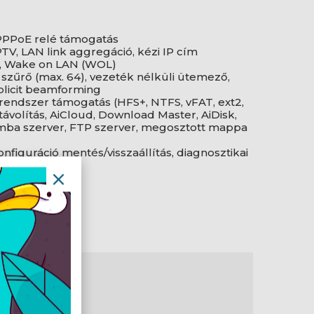
 PPPoE relé támogatás
TV, LAN link aggregáció, kézi IP cím
), Wake on LAN (WOL)
zűrő (max. 64), vezeték nélküli ütemező,
explicit beamforming
lrendszer támogatás (HFS+, NTFS, vFAT, ext2,
távolítás, AiCloud, Download Master, AiDisk,
mba szerver, FTP szerver, megosztott mappa
figuráció mentés/visszaállítás, diagnosztikai
rendszer napló
-Fi 6 (802.11ax)