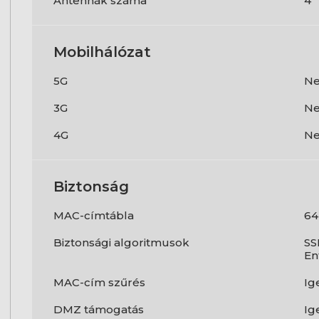
Antennák száma
4
Mobilhálózat
5G
N
3G
N
4G
N
Biztonság
MAC-címtábla
64
Biztonsági algoritmusok
SS
En
MAC-cím szűrés
Ig
DMZ támogatás
Ig