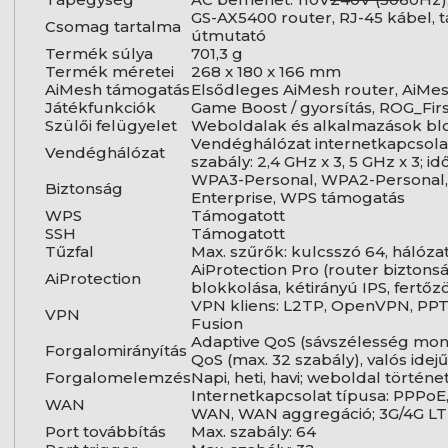
GS-AX5400 router, RJ-45 kábel, t
Csomag tartalma
útmutató
Termék súlya
701,3 g
Termék méretei
268 x 180 x 166 mm
AiMesh támogatás
Elsődleges AiMesh router, AiM
Játékfunkciók
Game Boost / gyorsítás, ROG_Firs
Szülői felügyelet
Weboldalak és alkalmazások blo
Vendéghálózat internetkapcsolatt
Vendéghálózat
szabály: 2,4 GHz x 3, 5 GHz x 3; id
WPA3-Personal, WPA2-Personal,
Biztonság
Enterprise, WPS támogatás
WPS
Támogatott
SSH
Támogatott
Tűzfal
Max. szűrők: kulcsszó 64, hálózat
AiProtection Pro (router biztons
AiProtection
blokkolása, kétirányú IPS, fertő
VPN kliens: L2TP, OpenVPN, PPT
VPN
Fusion
Adaptive QoS (sávszélesség moni
Forgalomirányítás
QoS (max. 32 szabály), valós idej
Forgalomelemzés
Napi, heti, havi; weboldal történe
Internetkapcsolat típusa: PPPoE,
WAN
WAN, WAN aggregáció; 3G/4G LTE
Port továbbítás
Max. szabály: 64