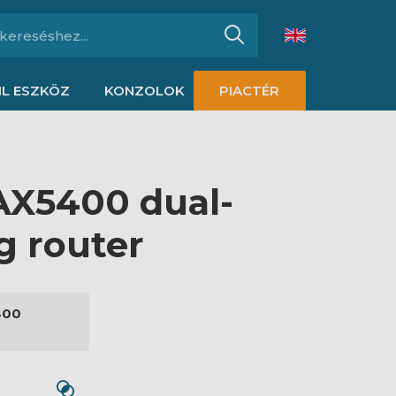
L ESZKÖZ
KONZOLOK
PIACTÉR
AX5400 dual-
g router
400