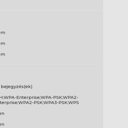
em
em
em
 bejegyzés(ek)
H;WPA-Enterprise;WPA-PSK;WPA2-
terprise;WPA2-PSK;WPA3-PSK;WPS
en
en