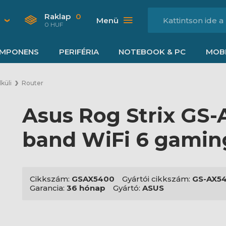
Raklap
0
Menü
0 HUF
MPONENS
PERIFÉRIA
NOTEBOOK & PC
MOBI
küli
Router
Asus Rog Strix GS-
band WiFi 6 gamin
Cikkszám:
GSAX5400
Gyártói cikkszám:
GS-AX5
Garancia:
36 hónap
Gyártó:
ASUS