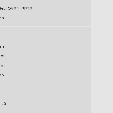
Sec, OVPN, PPTP
en
en
em
em
en
lső