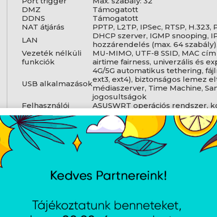
Port trigger
Max. szabály: 32
DMZ
Támogatott
DDNS
Támogatott
NAT átjárás
PPTP, L2TP, IPSec, RTSP, H.323,
DHCP szerver, IGMP snooping, IP
LAN
hozzárendelés (max. 64 szabály
Vezeték nélküli
MU-MIMO, UTF-8 SSID, MAC cím s
funkciók
airtime fairness, univerzális és 
4G/5G automatikus tethering, fáj
ext3, ext4), biztonságos lemez el
USB alkalmazások
médiaszerver, Time Machine, Sa
jogosultságok
Felhasználói
ASUSWRT operációs rendszer, kon
felület
eszközök, visszajelző rendszer, 
Technikai adatok
Vezeték nélküli LAN hálózat
Wi-Fi szabvány
Wi