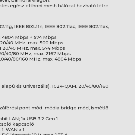
el, bárhol a világon.
es egész otthoni mesh hálózat hozható létre
2.11g, IEEE 802.11n, IEEE 802.11ac, IEEE 802.11ax,
y: 4804 Mbps + 574 Mbps
M 20/40 MHz, max. 500 Mbps
AM 20/40 MHz, max. 574 Mbps
 20/40/80 MHz, max. 2167 Mbps
 20/40/80/160 MHz, max. 4804 Mbps
r
lapú és univerzális), 1024-QAM, 20/40/80/160
záférési pont mód, média bridge mód, ismétlő
bit LAN; 1x USB 3.2 Gen 1
soló kapcsoló
x 1; WAN x 1
 DC kimenet: 19 V, max. 1,75 A