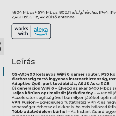
4804 Mbps+ 574 Mbps, 802.11 a/b/g/n/ac/ax, IPv4, IPv
2,4GHz/5GHz, 4x külső antenna
Leírás
GS-AX5400 kétsávos WiFi 6 gamer router, PS5 kom
élethosszig tartó ingyenes internetbiztonság, Ins
Adaptive QoS, port továbbítás, ASUS Aura RGB
Új generációs WiFi 6
– Élvezd az akár 5400 Mbps s
Teljes körűen optimalizált játékélmény
– A Mobil j
Accelerator segítségével bármilyen játékot optimal
VPN Fusion
– Egyidejűleg futtathatsz VPN-t és hag
sebességet érhetsz el akkor is, ha más hálózati fe
Több adatvédelem bárhol
– Az Instant Guard egyet