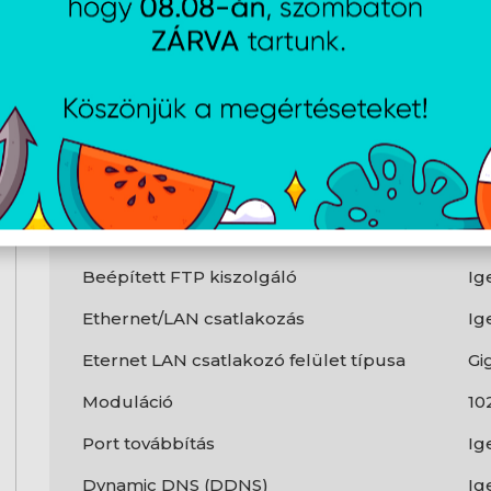
WLAN adatátviteli sebesség (max.)
5 
Wi-Fi szabványok
80
(8
(8
Wi-Fi sáv
Ké
Hálózat
Beépített FTP kiszolgáló
Ig
Ethernet/LAN csatlakozás
Ig
Eternet LAN csatlakozó felület típusa
Gi
Moduláció
10
Port továbbítás
Ig
Dynamic DNS (DDNS)
Ig