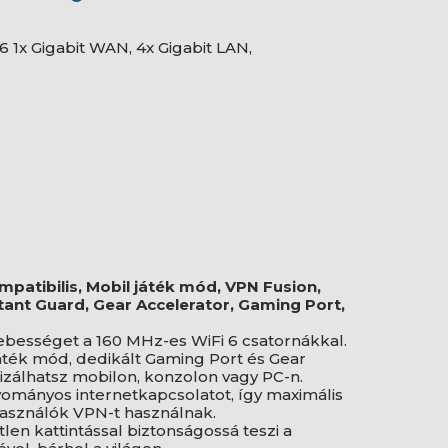
6 1x Gigabit WAN, 4x Gigabit LAN,
patibilis, Mobil játék mód, VPN Fusion,
tant Guard, Gear Accelerator, Gaming Port,
ebességet a 160 MHz-es WiFi 6 csatornákkal.
áték mód, dedikált Gaming Port és Gear
izálhatsz mobilon, konzolon vagy PC-n.
yományos internetkapcsolatot, így maximális
lhasználók VPN-t használnak.
len kattintással biztonságossá teszi a