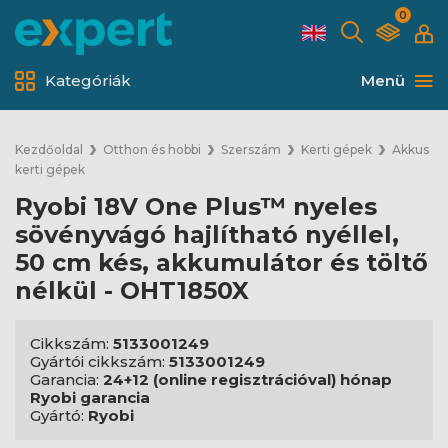
0
Kategóriák
Menü
Kezdőoldal
Otthon és hobbi
Szerszám
Kerti gépek
Akkus
kerti gépek
Ryobi 18V One Plus™ nyeles
sövényvágó hajlítható nyéllel,
50 cm kés, akkumulátor és töltő
nélkül - OHT1850X
Cikkszám:
5133001249
Gyártói cikkszám:
5133001249
Garancia:
24+12 (online regisztrációval) hónap
Ryobi garancia
Gyártó:
Ryobi