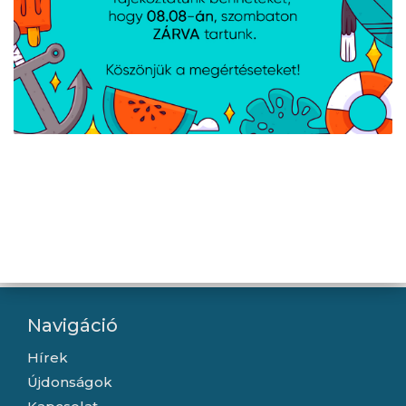
RY18LMX40C-240
Ryobi 18V One Plus™
Aiper akkumulátoros
szegélyvágó és
medencetisztító
bokorformázó,
porszívó - PilotFlow X1
akkumulátor és töltő
nélkül - RY18GSA-0
Navigáció
Hírek
Újdonságok