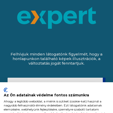
Felhívjuk minden látogatónk figyelmét, hogy a
honlapunkon található képek illusztrációk, a
változtatás jogát fenntartjuk.
Az Ön adatainak védelme fontos számunkra
Ahogy a legtöbb weboldal, a miénk is sütiket (cookie-kat) használ a
nagyobb felhasználói élmény érdekében. Ezt látogatóink adatainak
elemzésére, webhelyünk fejlesztésére, személyre szabott tartalom