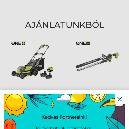
AJÁNLATUNKBÓL
Ryobi 18V One Plus™
Ryobi 18V One Plus™
szénkefe nélküli fűnyíró,
50cm-es sövényvágó,
40cm vágási
akkumulátor és töltő
szélességgel, 2x 4,0Ah
nélkül - RY18HT50A-0
akkumulátor, töltő -