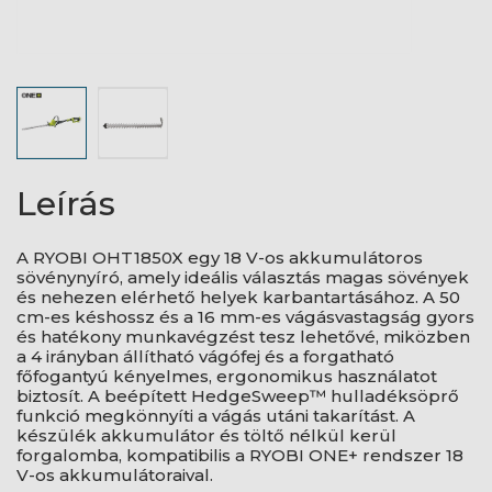
Leírás
A RYOBI OHT1850X egy 18 V-os akkumulátoros
sövénynyíró, amely ideális választás magas sövények
és nehezen elérhető helyek karbantartásához. A 50
cm-es késhossz és a 16 mm-es vágásvastagság gyors
és hatékony munkavégzést tesz lehetővé, miközben
a 4 irányban állítható vágófej és a forgatható
főfogantyú kényelmes, ergonomikus használatot
biztosít. A beépített HedgeSweep™ hulladéksöprő
funkció megkönnyíti a vágás utáni takarítást. A
készülék akkumulátor és töltő nélkül kerül
forgalomba, kompatibilis a RYOBI ONE+ rendszer 18
V-os akkumulátoraival.