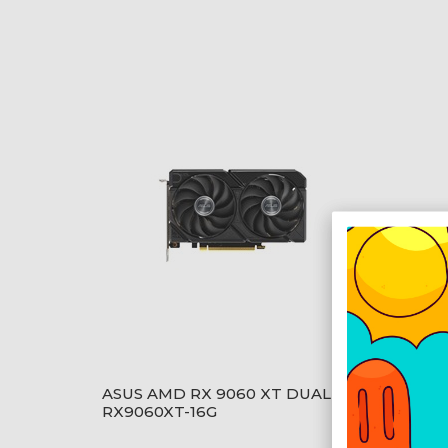
ASUS AMD RX 9060 XT DUAL-
Power
RX9060XT-16G
Fighte
F/V2