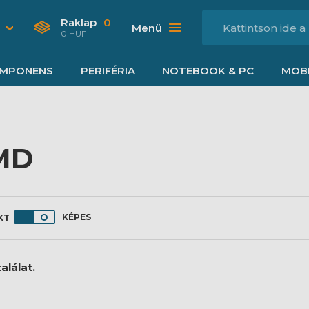
Raklap
0
Menü
0 HUF
MPONENS
PERIFÉRIA
NOTEBOOK & PC
MOBI
MD
KÉPES
alálat.