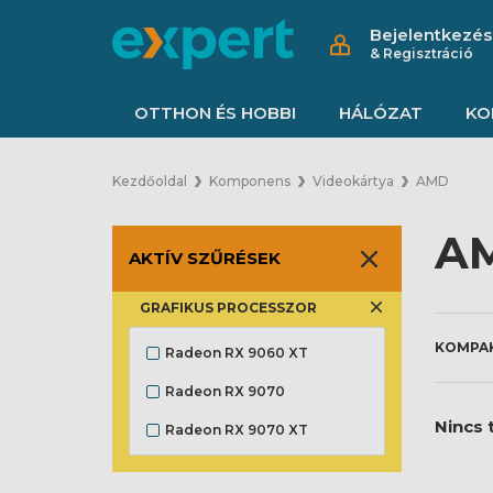
Bejelentkezés
& Regisztráció
OTTHON ÉS HOBBI
HÁLÓZAT
KO
Kezdőoldal
Komponens
Videokártya
AMD
A
AKTÍV SZŰRÉSEK
GRAFIKUS PROCESSZOR
Radeon RX 9060 XT
Radeon RX 9070
Nincs t
Radeon RX 9070 XT