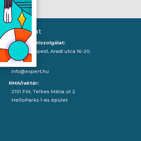
Kapcsolat
Iroda/ügyfélszolgálat:
1043 Budapest, Aradi utca 16-20.
E-mail:
info@expert.hu
RMA/raktár:
2151 Fót, Telkes Mária út 2.
HelloParks 1-es épület