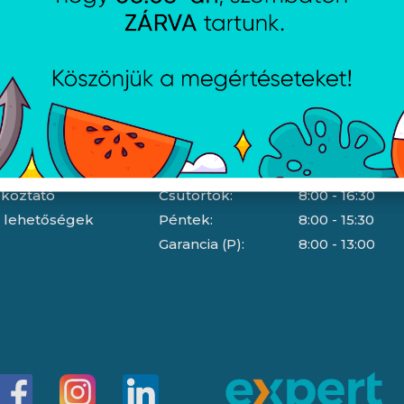
Nyitvatartás
dési feltételek
Hétfő:
8:00 - 16:30
jékoztató
Kedd:
8:00 - 16:30
ájékoztató
Szerda:
8:00 - 16:30
jékoztató
Csütörtök:
8:00 - 16:30
i lehetőségek
Péntek:
8:00 - 15:30
Garancia (P):
8:00 - 13:00