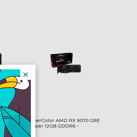
X 9070
PowerColor AMD RX 9070 GRE
Reaper 12GB GDDR6 -
RX9070GRE 12G-A