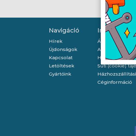
Navigáció
Információ
Hírek
Általános szerző
Újdonságok
Adatkezelési tá
Kapcsolat
Hallásvédelmi t
Letöltések
Süti (cookie) tá
Gyártóink
Házhozszállítás
Céginformáció