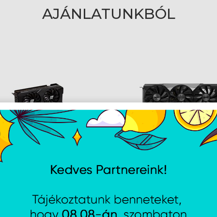
AJÁNLATUNKBÓL
Color AMD RX 7600
Acer AMD Nitro Radeon R
r 8GB GDDR6 - RX7600 8G-
XT OC 16GB GDDR6 -
DP.Z4DWW.P01